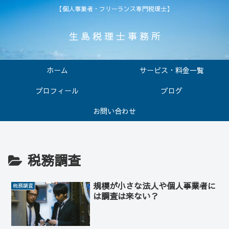
【個人事業者・フリーランス専門税理士】
生 島 税 理 士 事 務 所
ホーム
サービス・料金一覧
プロフィール
ブログ
お問い合わせ
税務調査
規模が小さな法人や個人事業者に
税務調査
は調査は来ない？