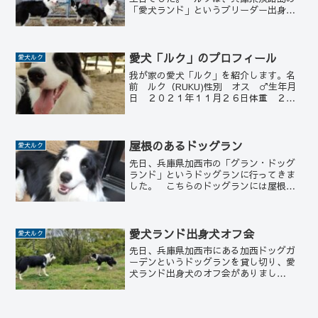
「愛犬ランド」というブリーダー出身で
す。 2歳の誕生日の日は、その「愛犬ラ
ンド」へ行ってお祝いをしました。 ル
クの兄弟姉妹はルクも入れて5頭いるので
すが、そのう...
愛犬「ルク」のプロフィール
愛犬ルク
我が家の愛犬「ルク」を紹介します。名
前 ルク（RUKU)性別 オス ♂生年月
日 ２０２１年１１月２６日体重 ２２
kg犬種 ボーダーコリー出身地 兵庫県
南あわじ市「愛犬ランド」性格 人懐っ
こく、優しい性格です。好きなこと フ
リスビーが大好きで...
屋根のあるドッグラン
愛犬ルク
先日、兵庫県加西市の「グラン・ドッグ
ランド」というドッグランに行ってきま
した。 こちらのドッグランには屋根が
あります。 室内ではなく屋外です。
施設は大変広く、屋根がないところもあ
ります。 この日は、あいにくの雨でし
たが屋根があるということ...
愛犬ランド出身犬オフ会
愛犬ルク
先日、兵庫県加西市にある加西ドッグガ
ーデンというドッグランを貸し切り、愛
犬ランド出身犬のオフ会がありまし
た。 「愛犬ランド」とは、兵庫県南あ
わじ市にあるボーダーコリーのブリーダ
ーさんです。 我が家の愛犬ルクも「愛