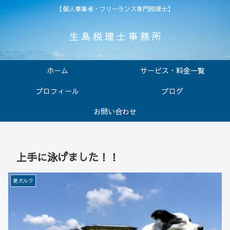
【個人事業者・フリーランス専門税理士】
生 島 税 理 士 事 務 所
ホーム
サービス・料金一覧
プロフィール
ブログ
お問い合わせ
上手に泳げました！！
愛犬ルク