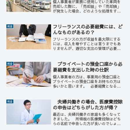
個人事業者が業務に使用していた車両を
売却した際に、「売却益」や「売却損」
が発生した場合、どのような処理をすれ
ば良いのでしょうか？ 法人の場合は、
「固定資産売却益」や「固定資産売却
損」として法人の所得金額に反映されま
フリーランスの必要経費には、ど
税金
すが、個人事業者の場合は、...
んなものがあるの？
フリーランスの方が収益を最大限にする
には、収入を増やすことは言うまでもあ
りませんが、適切な支出の管理が必要で
す。 どのような支出が必要経費として
認められるのかを、理解しておく必要が
あります。必要経費とは 必要経費と
プライベートの預金口座から必
税金
は、フリーランスの方が仕事...
要経費を支出した時の仕訳
個人事業者の方は、事業用の預金口座と
プライベートの預金口座をお持ちの方は
多いかと思います。 必要経費となる支
出を事業用口座からすべて行っていれば
良いのですが、プライベートの預金口座
から支払うこともあるかと思います。
夫婦共働きの場合、医療費控除
税金
そのような時、どのように...
の申告はどちらがした方が得？
最近は、夫婦共働きの家庭も多くなって
きました。 所得税の医療費控除はどち
らの名前で申告した方が良いのでしょう
か？ 医療費控除は、「本人が本人又は