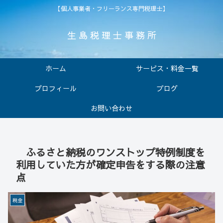
【個人事業者・フリーランス専門税理士】
生 島 税 理 士 事 務 所
ホーム
サービス・料金一覧
プロフィール
ブログ
お問い合わせ
ふるさと納税のワンストップ特例制度を
利用していた方が確定申告をする際の注意
点
税金