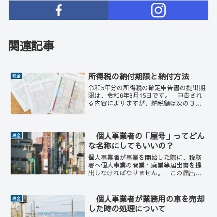
関連記事
所得税の納付期限と納付方法
税金
令和5年分の所得税の確定申告書の提出期
限は、令和6年3月15日です。 申告され
る内容によりますが、納税額は次の３つ
のどれかになります。 ① 納付（納め
る税金が発生する方） ② 還付（源泉
徴収された税金が戻ってくる方） ③
０（納める税金が発...
個人事業者の「屋号」ってどん
税金
な名称にしてもいいの？
個人事業者が事業を開始した際に、税務
署へ個人事業の開業・廃業等届出書を提
出しなければなりません。 この届出書
には「屋号」を記載する欄がありま
す。 「屋号」とは、個人事業者が仕事
で使用する名称のことです。 「〇〇商
個人事業者が業務用の車を売却
税金
店」や「〇〇商会」など。 法...
した時の処理について